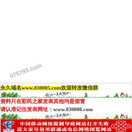
075793.com
永久域名www.830005.com欢迎转发微信群
资料只在彩民之家发表其他均是假冒
请认准记住发表网址：
www.830008.com