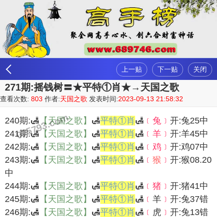
上一贴
下一贴
关闭
271期:摇钱树〓★平特①肖★→天国之歌
查看次数:
803
作者:
天国之歌
发表时间:
2023-09-13 21:58:32
075793.com
240期:🛃
【天国之歌】
🛃
平特①肖
🛃
﹝
兔
﹞
开:兔25中
241期:🛃
【天国之歌】
🛃
平特①肖
🛃
﹝
羊
﹞
开:羊45中
242期:🛃
【天国之歌】
🛃
平特①肖
🛃
﹝
鸡
﹞
开:鸡07中
243期:🛃
【天国之歌】
🛃
平特①肖
🛃
﹝
猴
﹞
开:猴08.20
中
244期:🛃
【天国之歌】
🛃
平特①肖
🛃
﹝
猪
﹞
开:猪41中
245期:🛃
【天国之歌】
🛃
平特①肖
🛃
﹝
羊
﹞
开:兔37错
246期:🛃
【天国之歌】
🛃
平特①肖
🛃
﹝
虎
﹞
开:兔13错