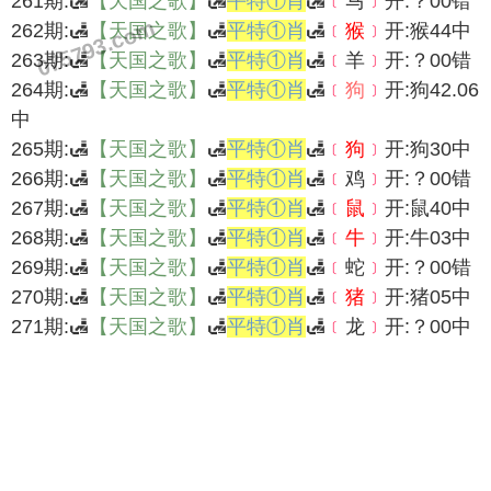
261期:🛃
【天国之歌】
🛃
平特①肖
🛃
﹝
马
﹞
开:？00错
075793.com
262期:🛃
【天国之歌】
🛃
平特①肖
🛃
﹝
猴
﹞
开:猴44中
263期:🛃
【天国之歌】
🛃
平特①肖
🛃
﹝
羊
﹞
开:？00错
264期:🛃
【天国之歌】
🛃
平特①肖
🛃
﹝
狗
﹞
开:狗42.06
中
265期:🛃
【天国之歌】
🛃
平特①肖
🛃
﹝
狗
﹞
开:狗30中
266期:🛃
【天国之歌】
🛃
平特①肖
🛃
﹝
鸡
﹞
开:？00错
267期:🛃
【天国之歌】
🛃
平特①肖
🛃
﹝
鼠
﹞
开:鼠40中
268期:🛃
【天国之歌】
🛃
平特①肖
🛃
﹝
牛
﹞
开:牛03中
269期:🛃
【天国之歌】
🛃
平特①肖
🛃
﹝
蛇
﹞
开:？00错
270期:🛃
【天国之歌】
🛃
平特①肖
🛃
﹝
猪
﹞
开:猪05中
271期:🛃
【天国之歌】
🛃
平特①肖
🛃
﹝
龙
﹞
开:？00中